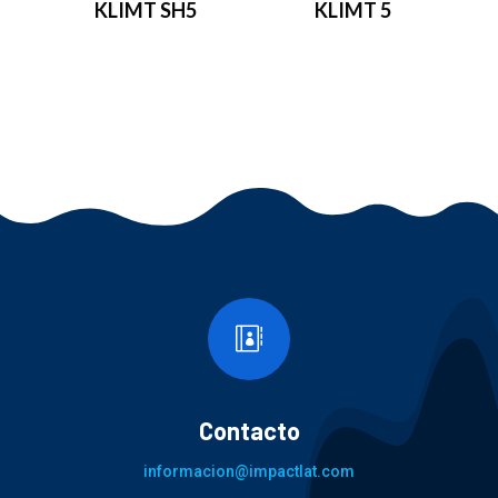
KLIMT SH5
KLIMT 5

Contacto
informacion@impactlat.com