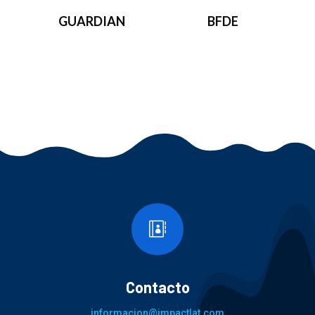
GUARDIAN
BFDE

Contacto
informacion@impactlat.com