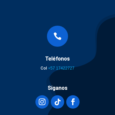

Teléfonos
Col
+57 17422727
Síganos