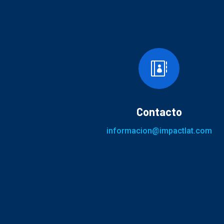

Contacto
informacion@impactlat.com