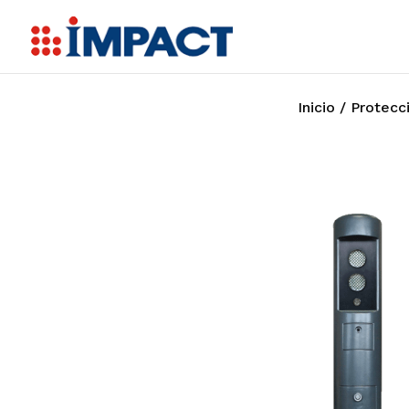
Inicio
/
Protecci