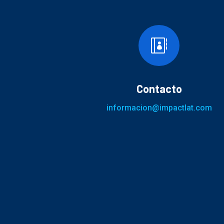

Contacto
informacion@impactlat.com