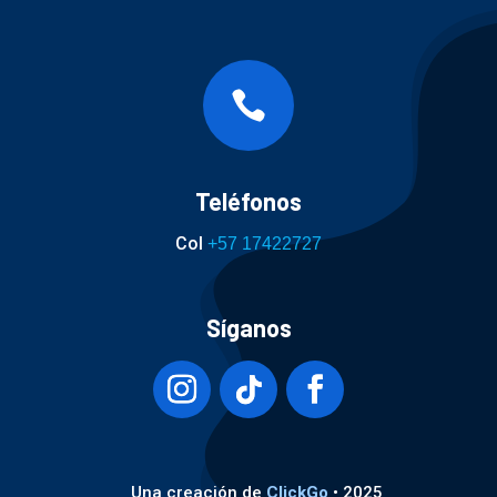

Teléfonos
Col
+57 17422727
Síganos
Una creación de
ClickGo
• 2025