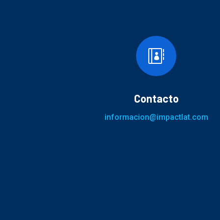

Contacto
informacion@impactlat.com