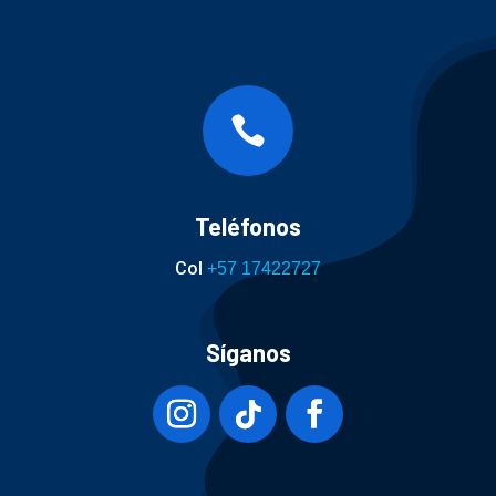

Teléfonos
Col
+57 17422727
Síganos