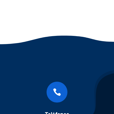

Teléfonos