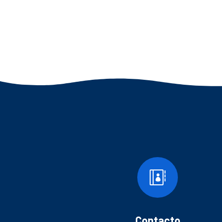

Contacto