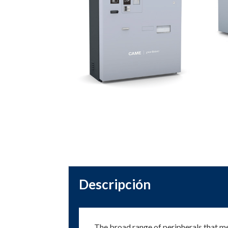
Descripción
The broad range of peripherals that me