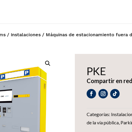
ems
/
Instalaciones
/
Máquinas de estacionamiento fuera de
PKE
Compartir en red
Categorías:
Instalacio
de la vía pública
,
Parki