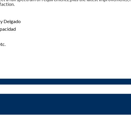
faction.
 y Delgado
apacidad
tc.