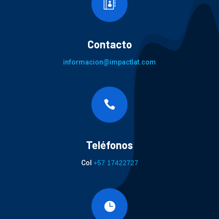

Contacto
informacion@impactlat.com

Teléfonos
Col
+57 17422727
