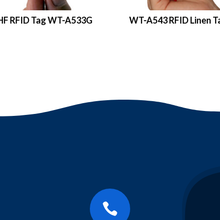
HF RFID Tag WT-A533G
WT-A543 RFID Linen T
