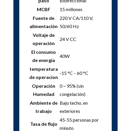
paso
Bidireccional
MCBF
15 millones
Fuente de
220 V CA/110 V,
alimentación
50/60 Hz
Voltaje de
24 V CC
operación
El consumo
40W
de energía
temperatura
-15 °C – 60 °C
de operacion
Operación
0 ~ 95% (sin
Humedad
congelación)
Ambiente de
Bajo techo, en
trabajo
exteriores
45-55 personas por
Tasa de flujo
minuto