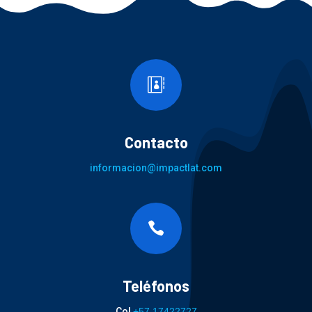

Contacto
informacion@impactlat.com

Teléfonos
Col
+57 17422727