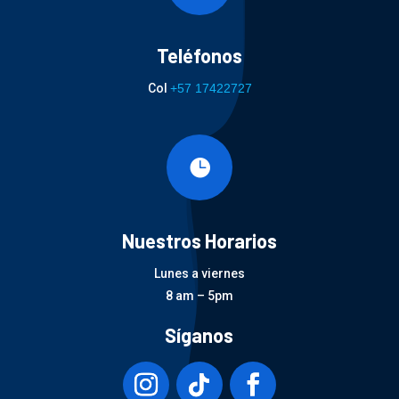
Teléfonos
Col
+57 17422727

Nuestros Horarios
Lunes a viernes
8 am – 5pm
Síganos