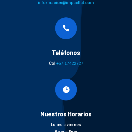
informacion@impactlat.com

Teléfonos
Col
+57 17422727

Nuestros Horarios
Lunes a viernes
8 am – 5pm