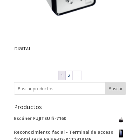
DIGITAL
1
2
→
Buscar
Productos
Escáner FUJITSU fi-7160
Reconocimiento facial - Terminal de acceso
frontal serie Value-DS-K1T341AMF